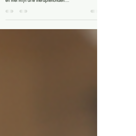
Mijn naam is Liselore Kok, eigenaar van Quizpel
kind en hond . In mijn praktijk werk ik met kinderen
én met mijn drie therapiehonden:...